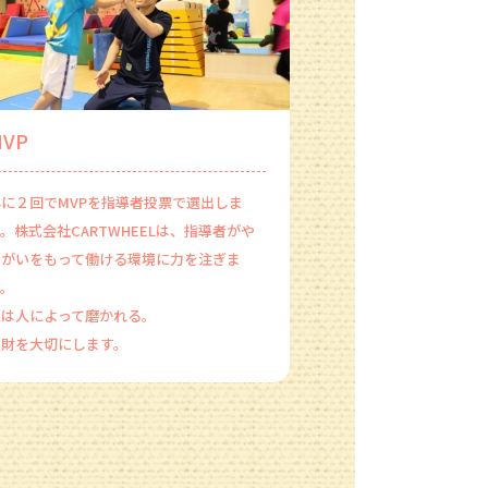
MVP
年に２回でMVPを指導者投票で選出しま
。株式会社CARTWHEELは、指導者がや
りがいをもって働ける環境に力を注ぎま
す。
人は人によって磨かれる。
人財を大切にします。