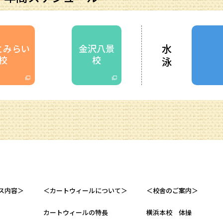
水
とみらい
金沢八景
校
校
泳
ス内容＞
＜カートウィールについて＞
＜校舎のご案内＞
カートウィールの特長
横浜本校 体操