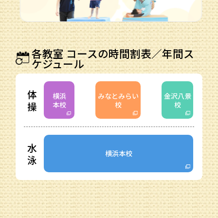
各教室 コースの時間割表／年間ス
ケジュール
体
横浜
みなとみらい
金沢八景
操
本校
校
校
水
横浜本校
泳