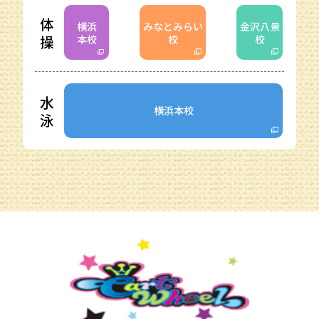
体
横浜
みなとみらい
金沢八景
操
本校
校
校
水
横浜本校
泳