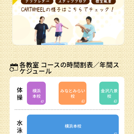
各教室 コースの時間割表／年間ス
ケジュール
体
横浜
みなとみらい
金沢八景
操
本校
校
校
水
横浜本校
泳