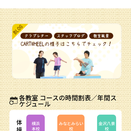
各教室 コースの時間割表／年間ス
ケジュール
体
横浜
みなとみらい
金沢八景
操
本校
校
校