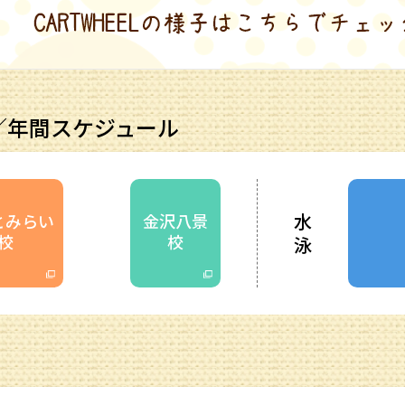
／年間スケジュール
水
とみらい
金沢八景
校
校
泳