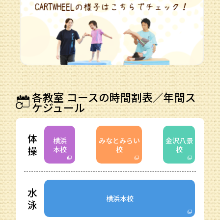
各教室 コースの時間割表／年間ス
ケジュール
体
横浜
みなとみらい
金沢八景
操
本校
校
校
水
横浜本校
泳