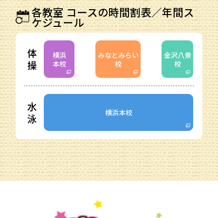
各教室 コースの時間割表／年間ス
ケジュール
体
横浜
みなとみらい
金沢八景
操
本校
校
校
水
横浜本校
泳