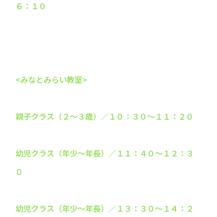
６：１０
<みなとみらい教室>
親子クラス（２～３歳）／１０：３０～１１：２０
幼児クラス（年少～年長）／１１：４０～１２：３
０
幼児クラス（年少～年長）／１３：３０～１４：２