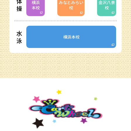
体
横浜
みなとみらい
金沢八景
操
本校
校
校
水
横浜本校
泳