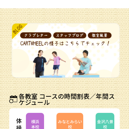
各教室 コースの時間割表／年間ス
ケジュール
体
横浜
みなとみらい
金沢八景
操
本校
校
校