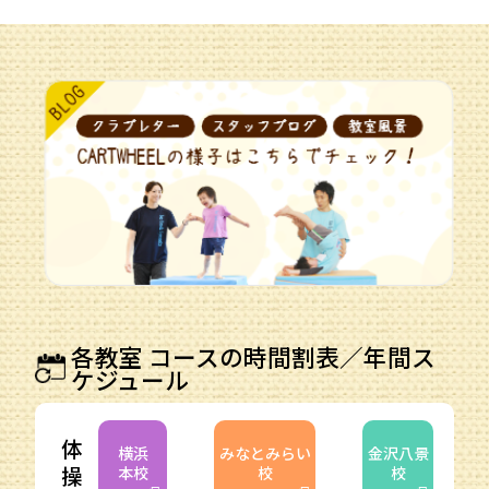
各教室 コースの時間割表／年間ス
ケジュール
体
横浜
みなとみらい
金沢八景
操
本校
校
校