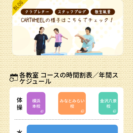
各教室 コースの時間割表／年間ス
ケジュール
体
横浜
みなとみらい
金沢八景
操
本校
校
校
水