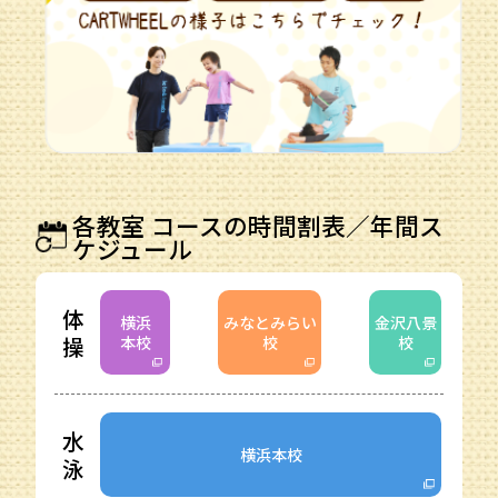
各教室 コースの時間割表／年間ス
ケジュール
体
横浜
みなとみらい
金沢八景
操
本校
校
校
水
横浜本校
泳