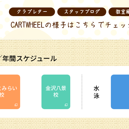
／年間スケジュール
水
とみらい
金沢八景
校
校
泳