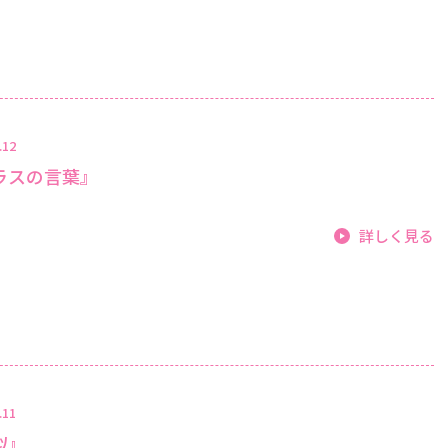
.12
ラスの言葉』
詳しく見る
.11
似』