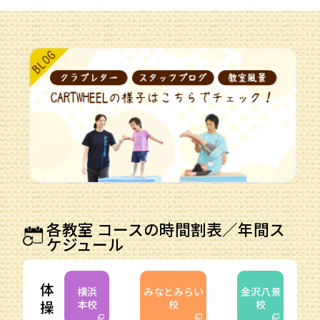
各教室 コースの時間割表／年間ス
ケジュール
体
横浜
みなとみらい
金沢八景
操
本校
校
校