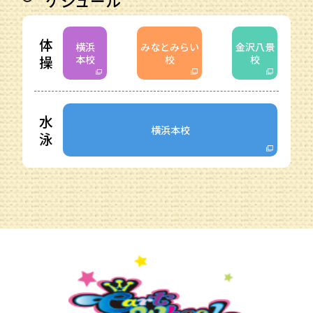
ケジュール
体
横浜
みなとみらい
金沢八景
操
本校
校
校
水
横浜本校
泳