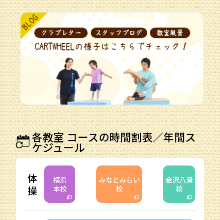
各教室 コースの時間割表／年間ス
ケジュール
体
横浜
みなとみらい
金沢八景
操
本校
校
校