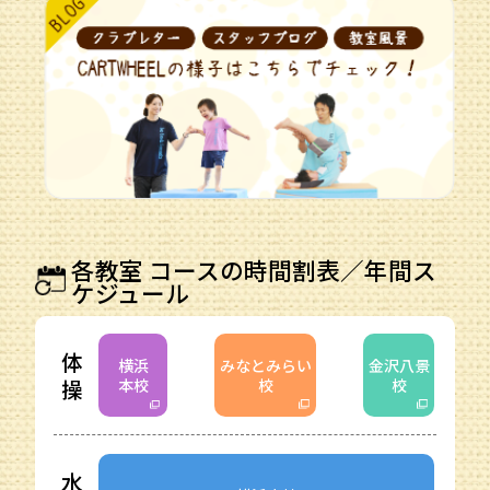
各教室 コースの時間割表／年間ス
ケジュール
体
横浜
みなとみらい
金沢八景
操
本校
校
校
水