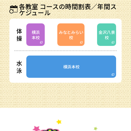
各教室 コースの時間割表／年間ス
ケジュール
体
横浜
みなとみらい
金沢八景
操
本校
校
校
水
横浜本校
泳