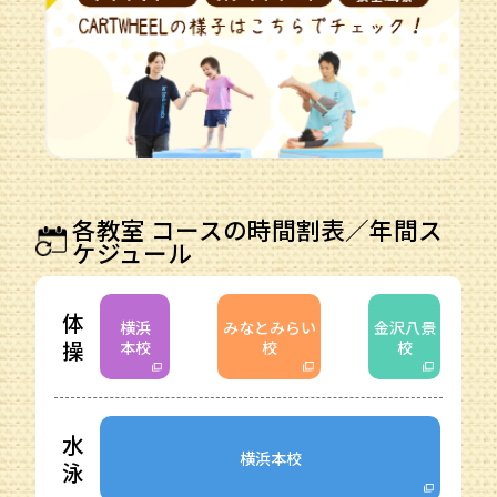
各教室 コースの時間割表／年間ス
ケジュール
体
横浜
みなとみらい
金沢八景
操
本校
校
校
水
横浜本校
泳