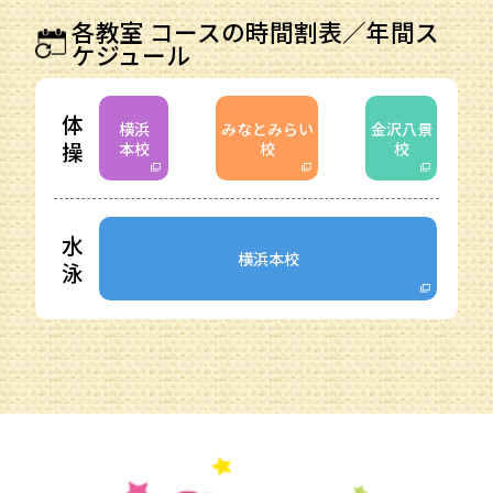
各教室 コースの時間割表／年間ス
ケジュール
体
横浜
みなとみらい
金沢八景
操
本校
校
校
水
横浜本校
泳