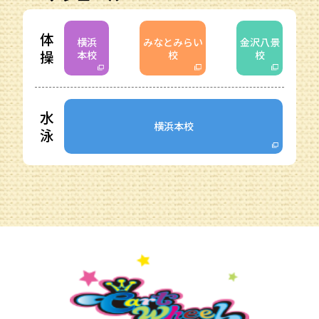
体
横浜
みなとみらい
金沢八景
操
本校
校
校
水
横浜本校
泳