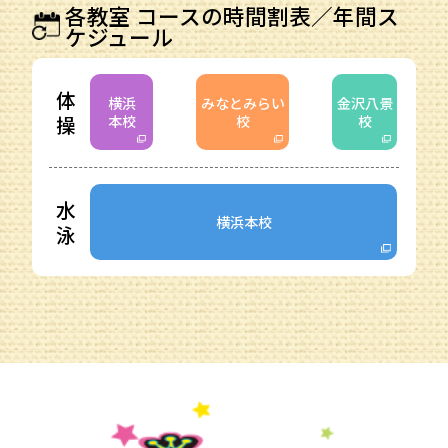
各教室 コースの時間割表／年間ス
ケジュール
体
横浜
みなとみらい
金沢八景
操
本校
校
校
水
横浜本校
泳