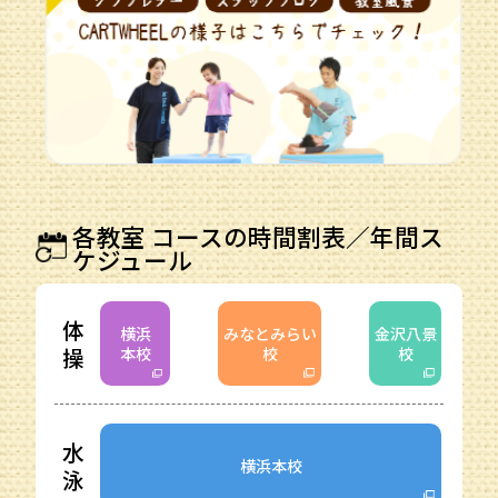
各教室 コースの時間割表／年間ス
ケジュール
体
横浜
みなとみらい
金沢八景
操
本校
校
校
水
横浜本校
泳