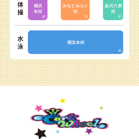
体
横浜
みなとみらい
金沢八景
操
本校
校
校
水
横浜本校
泳