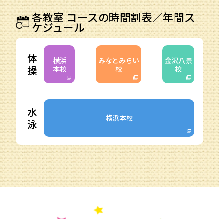
各教室 コースの時間割表／年間ス
ケジュール
体
横浜
みなとみらい
金沢八景
操
本校
校
校
水
横浜本校
泳